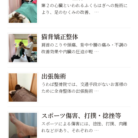
第２の心臓といわれるふくらはぎへの施術に
より、足のむくみの改善、 …
猫背矯正整体
肩首のこりや頭痛、背中や腰の痛み・不調の
改善効果や内臓の圧迫が軽 …
出張施術
うわば整骨院では、交通手段がないお客様の
ために全身整体の出張施術 …
スポーツ傷害、打撲・捻挫等
スポーツによる傷害には、捻挫、打撲、肉離
れなどがあり、それぞれの …