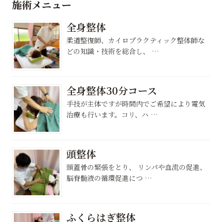
施術メニュー
全身整体
柔道整復師、カイロプラクティック整体師な
どの知識・技術を総合し、 …
全身整体30分コース
手技が主体ですが時間内でご希望により電気
治療も行います。コリ、ハ …
頭整体
頭蓋骨の緊張をとり、 リンパや血流の促進、
脳脊髄液の循環促進につ …
ふくらはぎ整体