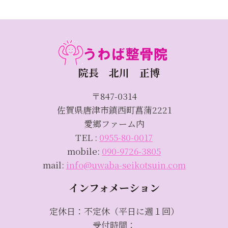
院長 北川 正博
〒847-0314
佐賀県唐津市鎮西町菖蒲2221
愛郷ファーム内
TEL :
0955-80-0017
mobile:
090-9726-3805
mail:
info@uwaba-seikotsuin.com
インフォメーション
定休日：不定休（平日に週１回）
受付時間：