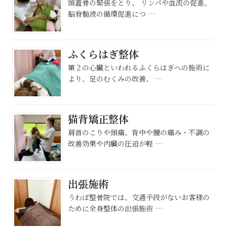
頭蓋骨の緊張をとり、 リンパや血流の促進、
脳脊髄液の循環促進につ …
ふくらはぎ整体
第２の心臓といわれるふくらはぎへの施術に
より、足のむくみの改善、 …
猫背矯正整体
肩首のこりや頭痛、背中や腰の痛み・不調の
改善効果や内臓の圧迫が軽 …
出張施術
うわば整骨院では、交通手段がないお客様の
ために全身整体の出張施術 …