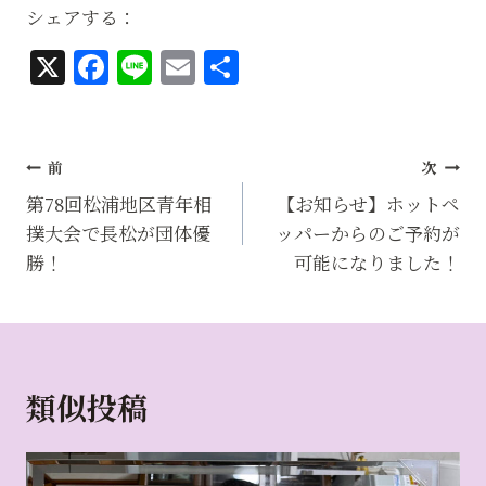
シェアする：
X
F
Li
E
共
a
n
m
有
c
e
ai
e
l
投
前
次
b
稿
第78回松浦地区青年相
【お知らせ】ホットペ
o
撲大会で長松が団体優
ッパーからのご予約が
ナ
勝！
可能になりました！
o
ビ
k
ゲ
ー
シ
類似投稿
ョ
ン