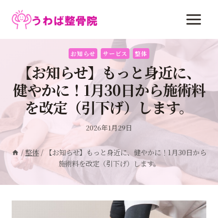
内
容
を
ス
お知らせ
サービス
整体
キ
【お知らせ】もっと身近に、
ッ
プ
健やかに！1月30日から施術料
を改定（引下げ）します。
2026年1月29日
/
整体
/
【お知らせ】もっと身近に、健やかに！1月30日から
施術料を改定（引下げ）します。