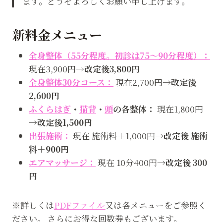
ます。どうぞよろしくお願い申し上げます。
新料金メニュー
全身整体（55分程度。初診は75～90分程度）：
現在3,900円→
改定後3,800円
全身整体30分コース：
現在2,700円→
改定後
2,600円
ふくらはぎ
・
猫背
・
頭
の各整体：
現在1,800円
→
改定後1,500円
出張施術：
現在 施術料＋1,000円→
改定後 施術
料＋900円
エアマッサージ：
現在 10分400円→
改定後 300
円
※詳しくは
PDFファイル
又は各メニューをご参照く
ださい。 さらにお得な回数券もございます。