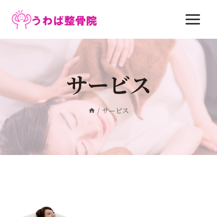
内
容
を
ス
キ
ッ
サービス
プ
/
サービス