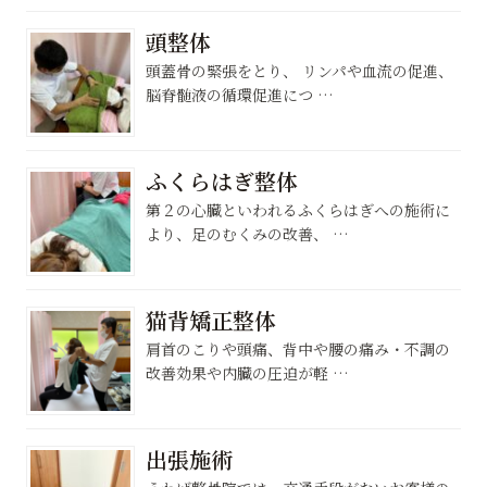
頭整体
頭蓋骨の緊張をとり、 リンパや血流の促進、
脳脊髄液の循環促進につ …
ふくらはぎ整体
第２の心臓といわれるふくらはぎへの施術に
より、足のむくみの改善、 …
猫背矯正整体
肩首のこりや頭痛、背中や腰の痛み・不調の
改善効果や内臓の圧迫が軽 …
出張施術