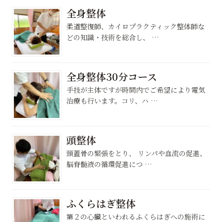
全身整体
柔道整復師、カイロプラクティック整体師な
どの知識・技術を総合し、 …
全身整体30分コース
手技が主体ですが時間内でご希望により電気
治療も行います。コリ、ハ …
頭整体
頭蓋骨の緊張をとり、 リンパや血流の促進、
脳脊髄液の循環促進につ …
ふくらはぎ整体
第２の心臓といわれるふくらはぎへの施術に