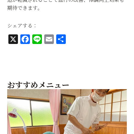
期待できます。
シェアする：
X
F
Li
E
共
a
n
m
有
c
e
ai
e
l
b
おすすめメニュー
o
o
k