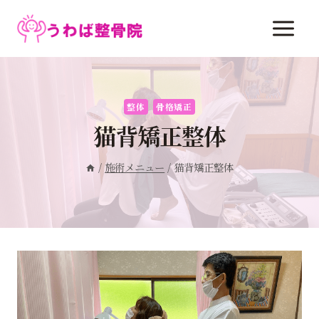
内
容
を
ス
キ
ッ
整体
骨格矯正
プ
猫背矯正整体
/
施術メニュー
/
猫背矯正整体