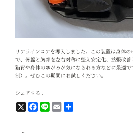
リアラインコアを導入しました。この装置は身体の
で、骨盤と胸郭を左右対称に整え安定化、拡張改善
猫背や身体のゆがみが気になられる方などに最適です
制）。ぜひこの期間にお試しください。
シェアする：
X
F
Li
E
共
a
n
m
有
c
e
ai