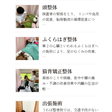
第78回松浦地区青
国スポ相撲
年相撲大会で長松
レーナー活
頭整体
が団体優勝！
確認につい
頭蓋骨の緊張をとり、 リンパや血流
の促進、脳脊髄液の循環促進につ
2025年9月11日
2024年9月14日
…
ふくらはぎ整体
第２の心臓といわれるふくらはぎへ
の施術により、足のむくみの改善、
…
猫背矯正整体
肩首のこりや頭痛、背中や腰の痛
み・不調の改善効果や内臓の圧迫が
軽 …
出張施術
うわば整骨院では、交通手段がない