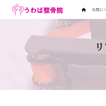
内
容
当院に
を
ス
キ
ッ
プ
リ