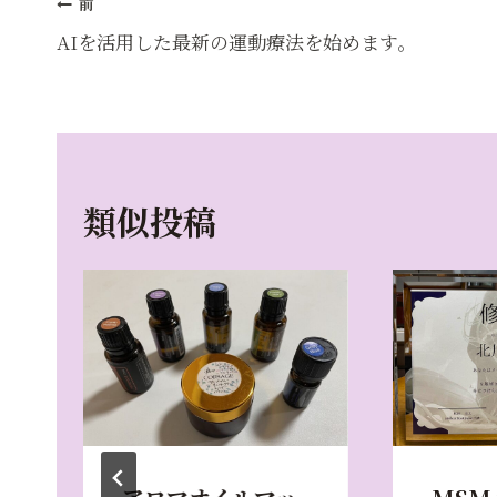
投
e
l
前
b
稿
AIを活用した最新の運動療法を始めます。
o
ナ
o
ビ
k
ゲ
類似投稿
ー
シ
ョ
ン