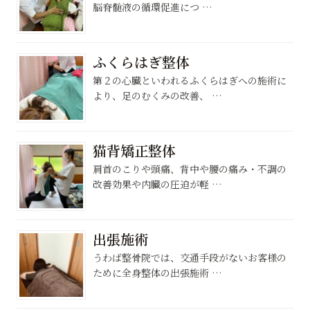
脳脊髄液の循環促進につ …
ふくらはぎ整体
第２の心臓といわれるふくらはぎへの施術に
より、足のむくみの改善、 …
猫背矯正整体
肩首のこりや頭痛、背中や腰の痛み・不調の
改善効果や内臓の圧迫が軽 …
出張施術
うわば整骨院では、交通手段がないお客様の
ために全身整体の出張施術 …