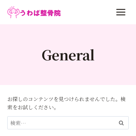
内
容
を
ス
キ
ッ
General
プ
お探しのコンテンツを見つけられませんでした。検
索をお試しください。
検
索: