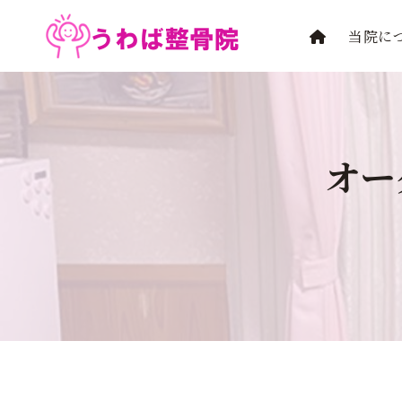
内
容
当院に
を
ス
キ
ッ
プ
オー