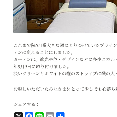
これまで院で1番大きな窓にとりつけていたブライ
テンに変えることにしました。
カーテンは、遮光や色・デザインなどに多少こだわ
年9月9日に取り付けました。
淡いグリーンとホワイトの縦のストライプに織の入
お越しいただいたみなさまにとって少しでも心落ち
シェアする：
X
F
Li
E
共