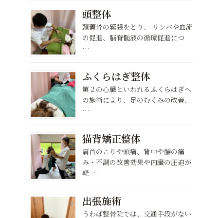
頭整体
頭蓋骨の緊張をとり、 リンパや血流
の促進、脳脊髄液の循環促進につ
…
ふくらはぎ整体
第２の心臓といわれるふくらはぎへ
の施術により、足のむくみの改善、
…
猫背矯正整体
肩首のこりや頭痛、背中や腰の痛
み・不調の改善効果や内臓の圧迫が
軽 …
出張施術
うわば整骨院では、交通手段がない