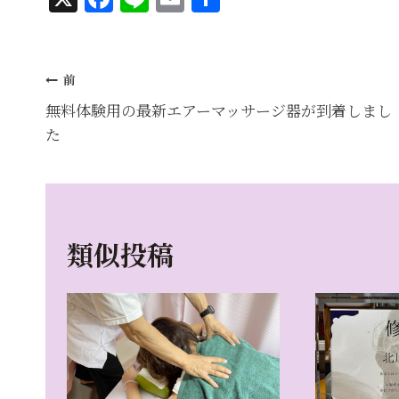
a
n
m
有
c
e
ai
投
e
l
前
b
稿
無料体験用の最新エアーマッサージ器が到着しまし
o
た
ナ
o
ビ
k
ゲ
類似投稿
ー
シ
ョ
ン