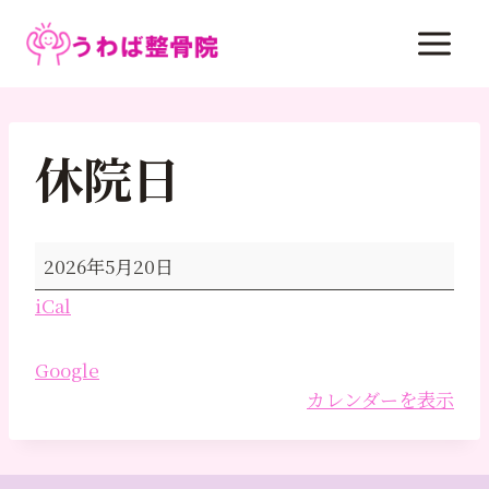
内
容
を
ス
キ
休院日
ッ
プ
休
2026年5月20日
院
iCal
日
Google
カレンダーを表示