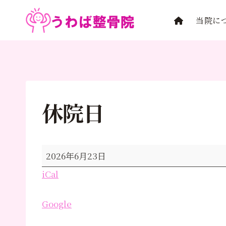
内
容
当院に
を
ス
キ
ッ
プ
休院日
休
2026年6月23日
院
iCal
日
Google