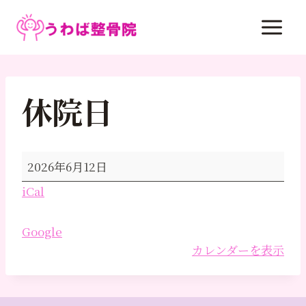
内
容
を
ス
キ
休院日
ッ
プ
休
2026年6月12日
院
iCal
日
Google
カレンダーを表示